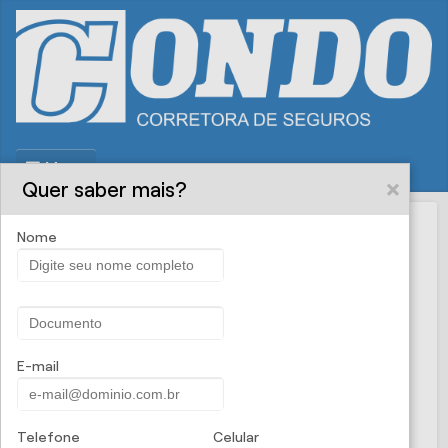
Menu
Quer saber mais?
Nome
Condo
PROPOSTA ONLINE
Corretora de
Seguros - Seguro para
E-mail
Tablet
Telefone
Celular
O
Seguro para Tablets
oferece a reposição do seu