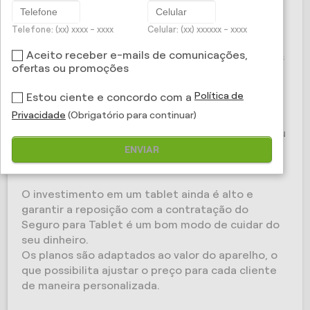
aparelho em casos de danos ou roubo. Saiba mais
sobre o serviço.
Telefone: (xx) xxxx - xxxx
Celular: (xx) xxxxxx - xxxx
Aceito receber e-mails de comunicações,
O tablet é um dos equipamentos mais completos
ofertas ou promoções
da atualidade e caiu no gosto dos brasileiros.
De acordo a IDC Brasil, é esperado um
Política de
Estou ciente e concordo com a
crescimento cada vez mais significativo na venda
Privacidade
(Obrigatório para continuar)
deste tipo de aparelho no país.
E a melhor forma para que você não fique sem seu
tablet em caso de danos ou roubo é contratando
ENVIAR
um seguro especializado.
O investimento em um tablet ainda é alto e
garantir a reposição com a contratação do
Seguro para Tablet é um bom modo de cuidar do
seu dinheiro.
Os planos são adaptados ao valor do aparelho, o
que possibilita ajustar o preço para cada cliente
de maneira personalizada.