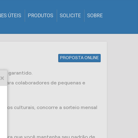
ES ÚTEIS
PRODUTOS
SOLICITE
SOBRE
PROPOSTA ONLINE
tá garantido.
s e para colaboradores de pequenas e
tos culturais, concorre a sorteio mensal
o, para que você mantenha seu padrão de