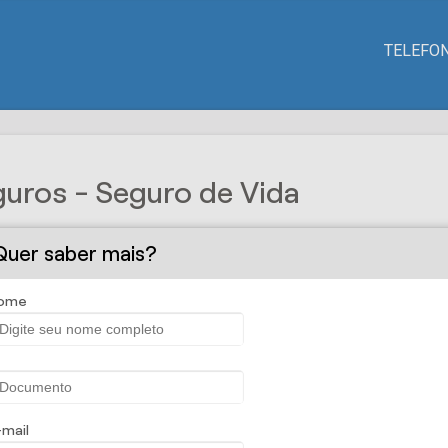
TELEFON
uros - Seguro de Vida
ns momentos no presente, sabendo que o futuro também es
Quer saber mais?
te e por acidentes para pessoas físicas, para profissionai
ome
diferentes perfis.
enefícios, como o Programa Bem Viver e descontos em even
ia em viagens.
l e Pequenas e Médias Empresas
-mail
vidual garante a complementação da aposentaria no futur