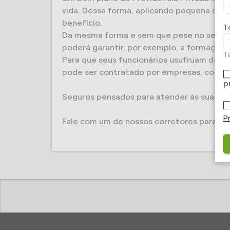
vida. Dessa forma, aplicando pequena quan
benefício.
T
Da mesma forma e sem que pese no seu bol
poderá garantir, por exemplo, a formação e
Te
Para que seus funcionários usufruam de r
pode ser contratado por empresas, coopera
p
Seguros pensados para atender às suas ne
P
Fale com um de nossos corretores para sab