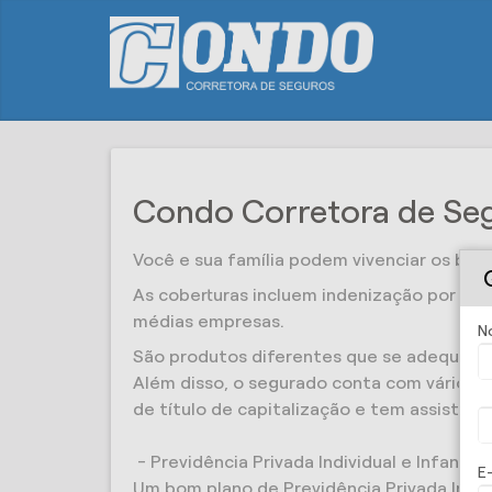
Condo Corretora de Seg
Você e sua família podem vivenciar os bo
As coberturas incluem indenização por mor
médias empresas.
N
São produtos diferentes que se adequam a 
Além disso, o segurado conta com vários b
de título de capitalização e tem assistênc
- Previdência Privada Individual e Infanti
E
Um bom plano de Previdência Privada Indi